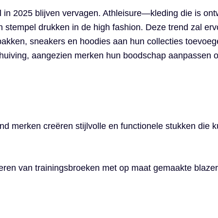
 in 2025 blijven vervagen. Athleisure—kleding die is on
n stempel drukken in de high fashion. Deze trend zal er
pakken, sneakers en hoodies aan hun collecties toevoe
chuiving, aangezien merken hun boodschap aanpassen o
end merken creëren stijlvolle en functionele stukken di
eren van trainingsbroeken met op maat gemaakte blazers